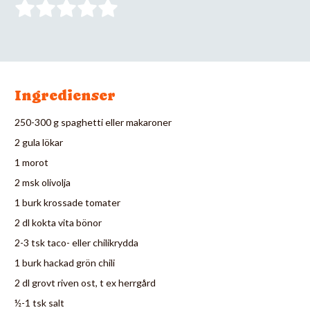
Ingredienser
250-300 g spaghetti eller makaroner
2 gula lökar
1 morot
2 msk olivolja
1 burk krossade tomater
2 dl kokta vita bönor
2-3 tsk taco- eller chilikrydda
1 burk hackad grön chili
2 dl grovt riven ost, t ex herrgård
½-1 tsk salt