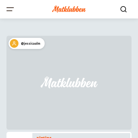
@jessicaalm
vintips