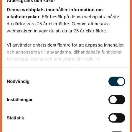
Åldersgräns och kakor
Denna webbplats innehåller information om
alkoholdrycker.
För besök på denna webbplats måste
du därför vara 25 år eller äldre. Genom att besöka
webbplatsen intygar du att du är 25 år eller äldre.
Spansk biffgryta
Vi använder enhetsidentifierare för att anpassa innehållet
Lite synd att använda biff tyckte vi. Kommer att använda
och annonserna till användarna, tillhandahålla funktioner
annat nötkött nästa gång.
för sociala medier och analysera vår trafik. Vi
vidarebefordrar även sådana identifierare och annan
information från din enhet till de sociala medier och
Samtyckesval
annons- och analysföretag som vi samarbetar med.
Nödvändig
Dessa kan i sin tur kombinera informationen med annan
information som du har tillhandahållit eller som de har
@mumsan
Inställningar
samlat in när du har använt deras tjänster.
Statistik