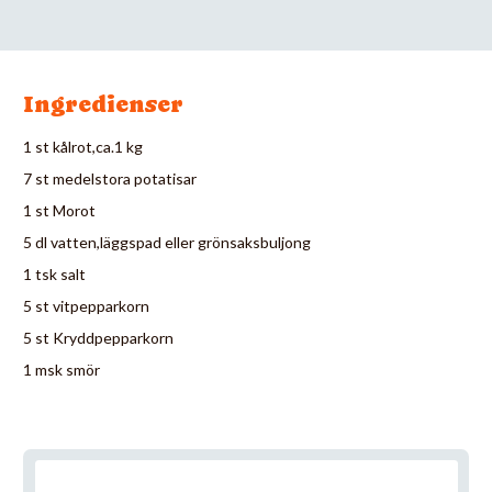
Ingredienser
1 st kålrot,ca.1 kg
7 st medelstora potatisar
1 st Morot
5 dl vatten,läggspad eller grönsaksbuljong
1 tsk salt
5 st vitpepparkorn
5 st Kryddpepparkorn
1 msk smör