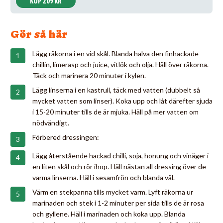
KÖP 209 KR
Gör så här
Lägg räkorna i en vid skål. Blanda halva den finhackade
chillin, limerasp och juice, vitlök och olja. Häll över räkorna.
Täck och marinera 20 minuter i kylen.
Lägg linserna i en kastrull, täck med vatten (dubbelt så
mycket vatten som linser). Koka upp och låt därefter sjuda
i 15-20 minuter tills de är mjuka. Häll på mer vatten om
nödvändigt.
Förbered dressingen:
Lägg återstående hackad chilli, soja, honung och vinäger i
en liten skål och rör ihop. Häll nästan all dressing över de
varma linserna. Häll i sesamfrön och blanda väl.
Värm en stekpanna tills mycket varm. Lyft räkorna ur
marinaden och stek i 1-2 minuter per sida tills de är rosa
och gyllene. Häll i marinaden och koka upp. Blanda