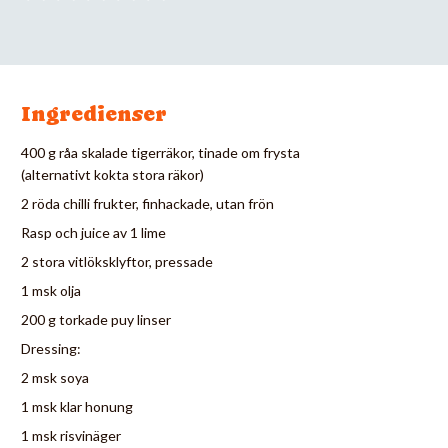
Ingredienser
400 g råa skalade tigerräkor, tinade om frysta
(alternativt kokta stora räkor)
2 röda chilli frukter, finhackade, utan frön
Rasp och juice av 1 lime
2 stora vitlöksklyftor, pressade
1 msk olja
200 g torkade puy linser
Dressing:
2 msk soya
1 msk klar honung
1 msk risvinäger