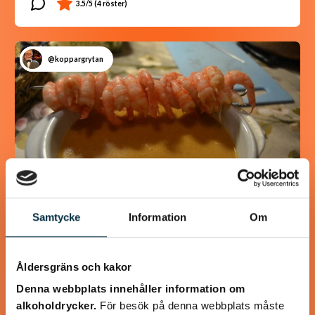
@koppargrytan
Samtycke
Information
Om
Räksoppa med räkspett
Åldersgräns och kakor
En lyxig god räksoppa, lagad från grunden
Denna webbplats innehåller information om
alkoholdrycker.
För besök på denna webbplats måste