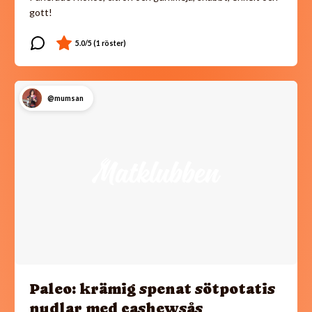
gott!
@mumsan
Paleo: krämig spenat sötpotatis
nudlar med cashewsås