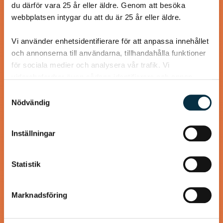
du därför vara 25 år eller äldre. Genom att besöka
webbplatsen intygar du att du är 25 år eller äldre.
@mumsan
Vi använder enhetsidentifierare för att anpassa innehållet
och annonserna till användarna, tillhandahålla funktioner
för sociala medier och analysera vår trafik. Vi
vidarebefordrar även sådana identifierare och annan
information från din enhet till de sociala medier och
Samtyckesval
annons- och analysföretag som vi samarbetar med.
Nödvändig
Dessa kan i sin tur kombinera informationen med annan
information som du har tillhandahållit eller som de har
Inställningar
samlat in när du har använt deras tjänster.
Statistik
Paleo: Kycklinggryta med
mango och mandelsmör
Marknadsföring
Smarrigt! Jag bytte ut persiljan mot koriander och