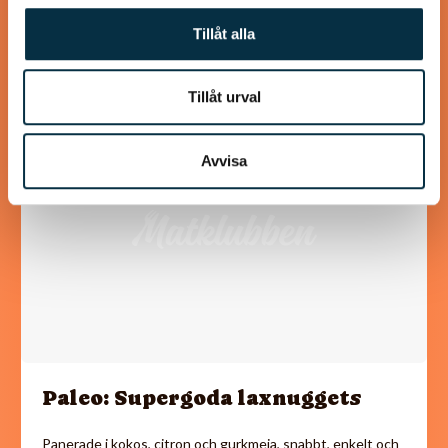
serverade med råstekt sötpotatistärningar.
Tillåt alla
Tillåt urval
@mumsan
Avvisa
Paleo: Supergoda laxnuggets
Panerade i kokos, citron och gurkmeja, snabbt, enkelt och