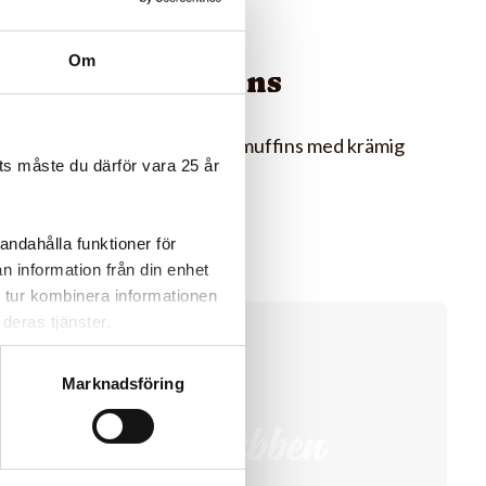
Glutenfria
Om
chokladmuffins
Små nyttiga minichokladmuffins med krämig
s måste du därför vara 25 år
raw chokladfrosting.
andahålla funktioner för
n information från din enhet
 tur kombinera informationen
deras tjänster.
@rakkarainen
Marknadsföring