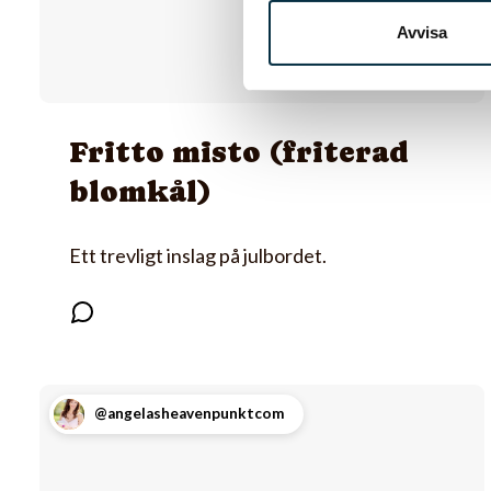
Avvisa
Fritto misto (friterad
blomkål)
Ett trevligt inslag på julbordet.
@angelasheavenpunktcom