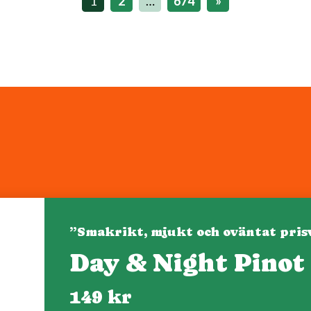
1
2
…
674
»
”Smakrikt, mjukt och oväntat pris
Day & Night Pinot
Denna webbplats drivs av Vinklubben i Norden AB
© 2026 mytaste.se
149 kr