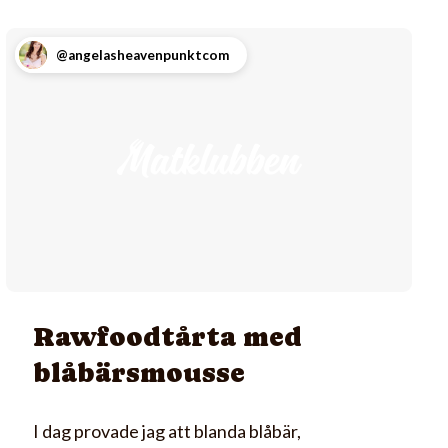
@angelasheavenpunktcom
Rawfoodtårta med
blåbärsmousse
I dag provade jag att blanda blåbär,