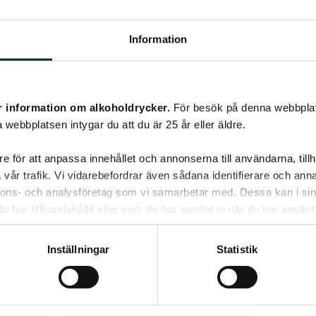
Vegetarisk lasagne
Information
Det här receptet har jag använt många
gånger till både kalas och för att göra
lunchlådor till mig själv. Det är så bra för…
r information om alkoholdrycker.
För besök på denna webbplat
 webbplatsen intygar du att du är 25 år eller äldre.
e för att anpassa innehållet och annonserna till användarna, tillh
vår trafik. Vi vidarebefordrar även sådana identifierare och anna
nnons- och analysföretag som vi samarbetar med. Dessa kan i sin
har tillhandahållit eller som de har samlat in när du har använt 
@rakkarainen
Inställningar
Statistik