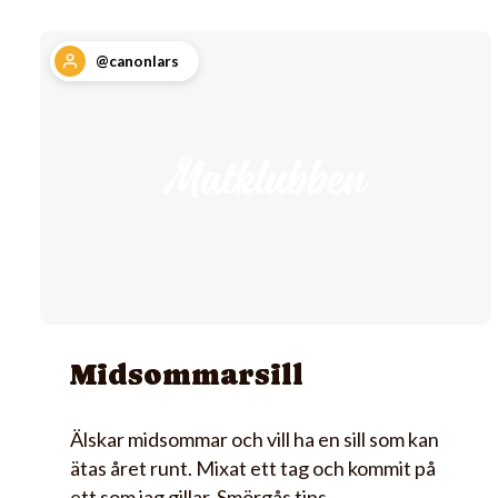
@canonlars
Midsommarsill
Älskar midsommar och vill ha en sill som kan
ätas året runt. Mixat ett tag och kommit på
ett som jag gillar. Smörgås tips…