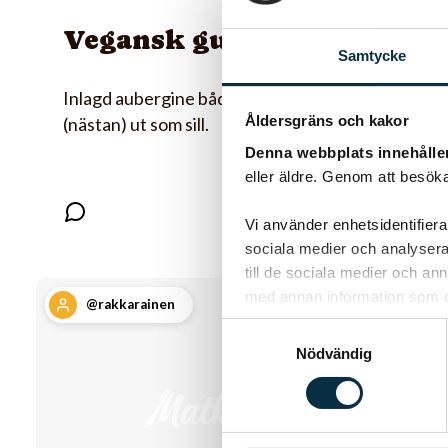
Vegansk gubbröra
Samtycke
Inlagd aubergine både smakar och ser
Åldersgräns och kakor
(nästan) ut som sill.
Denna webbplats innehålle
eller äldre. Genom att besöka
Vi använder enhetsidentifierar
sociala medier och analysera 
till de sociala medier och a
med annan information som du 
@rakkarainen
Samtyckesval
Nödvändig