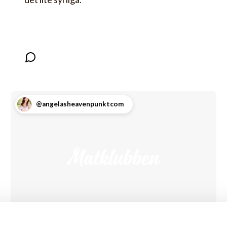
@angelasheavenpunktcom