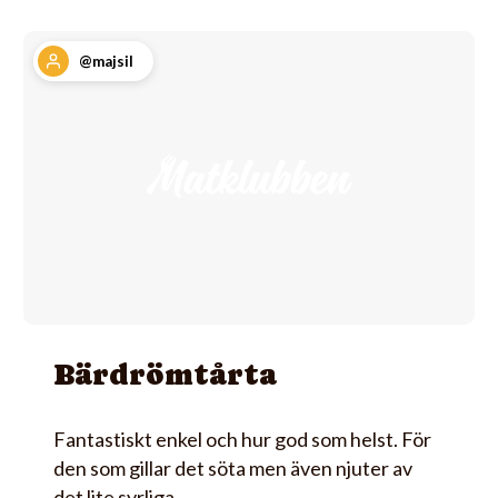
@majsil
Bärdrömtårta
Fantastiskt enkel och hur god som helst. För
den som gillar det söta men även njuter av
det lite syrliga.