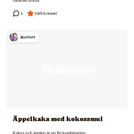
fläskfilé också.
@pytte24
Äppelkaka med kokossmul
Kokos och äpplen är en fin kombination.