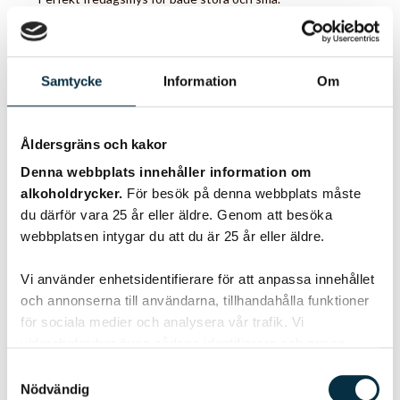
Samtycke
Information
Om
@pytte24
Åldersgräns och kakor
Denna webbplats innehåller information om
alkoholdrycker.
För besök på denna webbplats måste
du därför vara 25 år eller äldre. Genom att besöka
webbplatsen intygar du att du är 25 år eller äldre.
Vi använder enhetsidentifierare för att anpassa innehållet
och annonserna till användarna, tillhandahålla funktioner
för sociala medier och analysera vår trafik. Vi
vidarebefordrar även sådana identifierare och annan
Baconsås med ädelost
information från din enhet till de sociala medier och
Samtyckesval
annons- och analysföretag som vi samarbetar med.
Nödvändig
Enkel att tillaga.