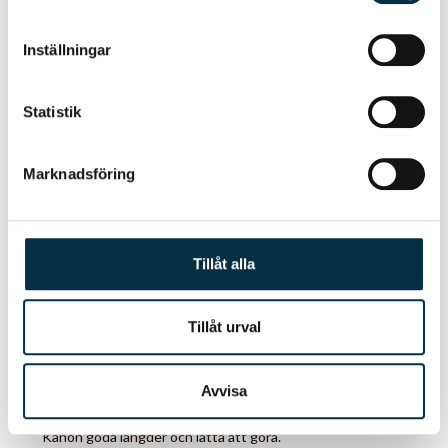
Dessa kan i sin tur kombinera informationen med annan
information som du har tillhandahållit eller som de har
Inställningar
samlat in när du har använt deras tjänster.
Statistik
@pytte24
Marknadsföring
Tillåt alla
Tillåt urval
Hallonlängd
Avvisa
Kanon goda längder och lätta att göra.