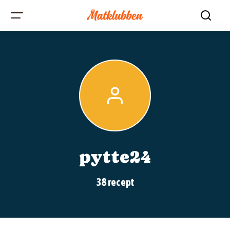
pytte24
38 recept