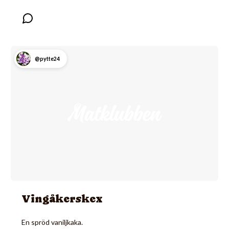
@pytte24
Vingåkerskex
En spröd vaniljkaka.