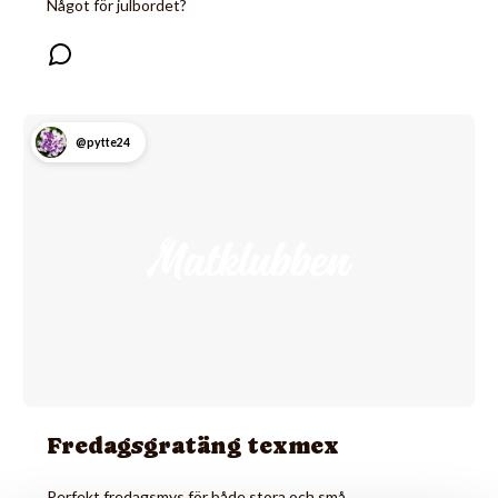
Något för julbordet?
@pytte24
Fredagsgratäng texmex
Perfekt fredagsmys för både stora och små.