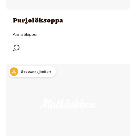
Purjolöksoppa
Anna Skipper
@sussanne_lindfors