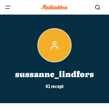
sussanne_lindfors
41 recept