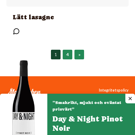
Lätt lasagne
1
4
»
Integritetspolicy
Cookiepolicy
”Smakrikt, mjukt och oväntat
Cookie-inställningar
prisvärt”
Day & Night Pinot
Noir
Denna webbplats drivs av Vinklubben i Norden AB