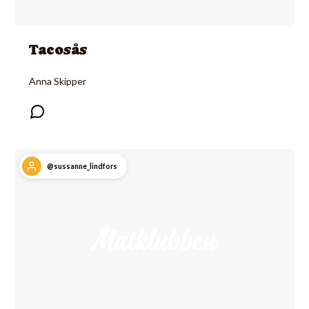
Tacosås
Anna Skipper
@sussanne_lindfors