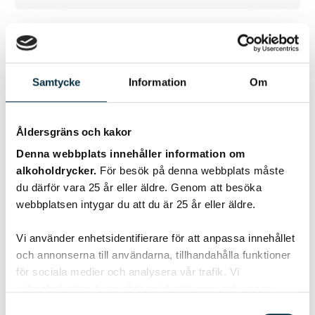
Rödvinssmör
Gott till en riktig köttbit!
Samtycke
Information
Om
Åldersgräns och kakor
Denna webbplats innehåller information om
@sussanne_lindfors
alkoholdrycker.
För besök på denna webbplats måste
du därför vara 25 år eller äldre. Genom att besöka
webbplatsen intygar du att du är 25 år eller äldre.
Vi använder enhetsidentifierare för att anpassa innehållet
och annonserna till användarna, tillhandahålla funktioner
för sociala medier och analysera vår trafik. Vi
vidarebefordrar även sådana identifierare och annan
information från din enhet till de sociala medier och
Samtyckesval