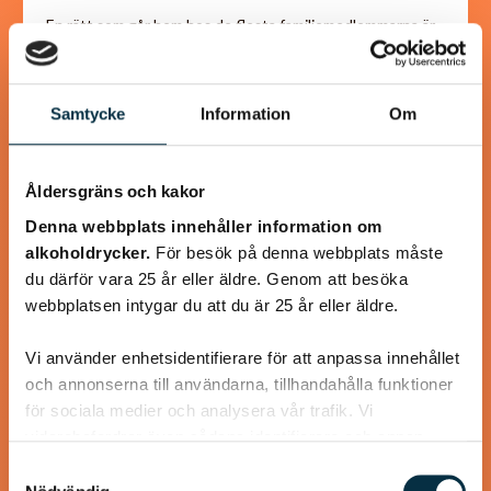
En rätt som går hem hos de flesta familjemedlemmarna är
denna, senapsbakade torsk med rostad sötpotatis.
Torsken får ett täcke av senap, ströbröd samt…
Samtycke
Information
Om
Åldersgräns och kakor
@koppargrytan
Denna webbplats innehåller information om
alkoholdrycker.
För besök på denna webbplats måste
du därför vara 25 år eller äldre. Genom att besöka
webbplatsen intygar du att du är 25 år eller äldre.
Vi använder enhetsidentifierare för att anpassa innehållet
och annonserna till användarna, tillhandahålla funktioner
för sociala medier och analysera vår trafik. Vi
vidarebefordrar även sådana identifierare och annan
information från din enhet till de sociala medier och
Samtyckesval
annons- och analysföretag som vi samarbetar med.