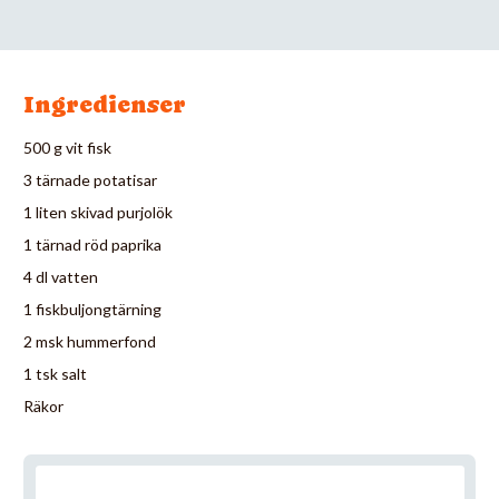
Ingredienser
500 g vit fisk
3 tärnade potatisar
1 liten skivad purjolök
1 tärnad röd paprika
4 dl vatten
1 fiskbuljongtärning
2 msk hummerfond
1 tsk salt
Räkor