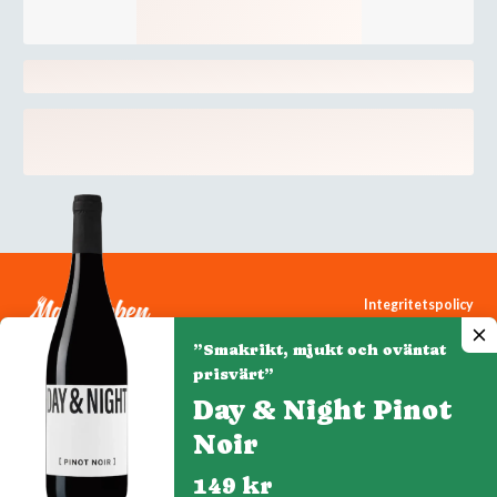
Integritetspolicy
Cookiepolicy
”Smakrikt, mjukt och oväntat
Cookie-inställningar
prisvärt”
Day & Night Pinot
Noir
Denna webbplats drivs av Vinklubben i Norden AB
© 2026 mytaste.se
149 kr