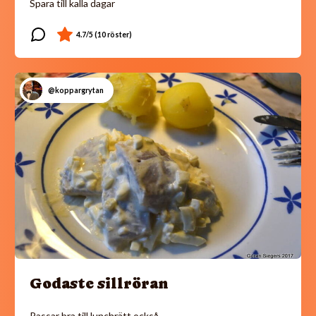
Spara till kalla dagar
@koppargrytan
Godaste sillröran
Passar bra till lunchrätt också