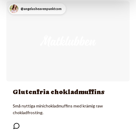
@angelasheavenpunktcom
Glutenfria chokladmuffins
Små nyttiga minichokladmuffins med krämig raw
chokladfrosting.