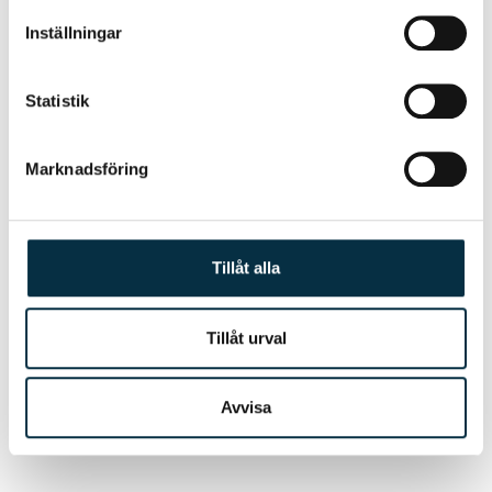
information som du har tillhandahållit eller som de har
Inställningar
samlat in när du har använt deras tjänster.
Statistik
Marknadsföring
Tillåt alla
Vegetarisk lasagne
Tillåt urval
Det här receptet har jag använt många gånger till både
kalas och för att göra lunchlådor till mig själv. Det är så bra
för…
Avvisa