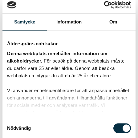
Samtycke
Information
Om
Åldersgräns och kakor
Denna webbplats innehåller information om
Rawfoodtårta med
alkoholdrycker.
För besök på denna webbplats måste
du därför vara 25 år eller äldre. Genom att besöka
blåbärsmousse
webbplatsen intygar du att du är 25 år eller äldre.
I dag provade jag att blanda blåbär, kokosgrädde och en
gnutta rivet apelsinskal med cashewnötter och det blev
Vi använder enhetsidentifierare för att anpassa innehållet
en riktigt härlig, krämig smet. Den…
och annonserna till användarna, tillhandahålla funktioner
för sociala medier och analysera vår trafik. Vi
vidarebefordrar även sådana identifierare och annan
information från din enhet till de sociala medier och
Samtyckesval
annons- och analysföretag som vi samarbetar med.
Nödvändig
Dessa kan i sin tur kombinera informationen med annan
@angelasheavenpunktcom